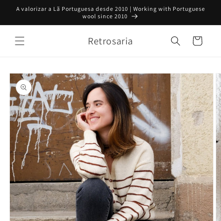
Saltar
A valorizar a Lã Portuguesa desde 2010 | Working with Portuguese
para o
wool since 2010
conteúdo
Retrosaria
Carrinho
Saltar para
a
informação
do produto