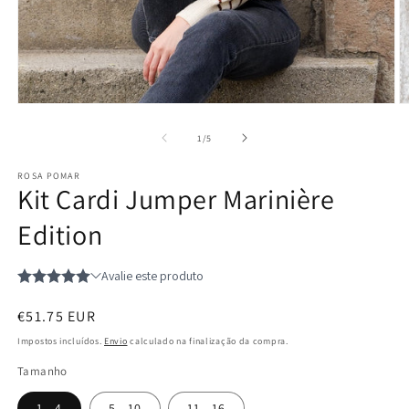
Abrir
Ab
conteúdo
c
multimédia
m
de
1
/
5
1
2
em
e
ROSA POMAR
modal
m
Kit Cardi Jumper Marinière
Edition
Preço
€51.75 EUR
normal
Impostos incluídos.
Envio
calculado na finalização da compra.
Tamanho
1 - 4
5 - 10
11 - 16