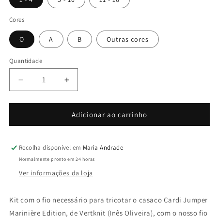
Cores
O
A
B
Outras cores
Quantidade
Quantidade
Diminuir
Aumentar
a
a
quantidade
quantidade
de
de
Adicionar ao carrinho
Kit
Kit
Cardi
Cardi
Jumper
Jumper
Recolha disponível em
Maria Andrade
Marinière
Marinière
Normalmente pronto em 24 horas
Edition
Edition
Ver informações da loja
Kit com o fio necessário para tricotar o casaco Cardi Jumper
Marinière Edition, de Vertknit (Inês Oliveira), com o nosso fio