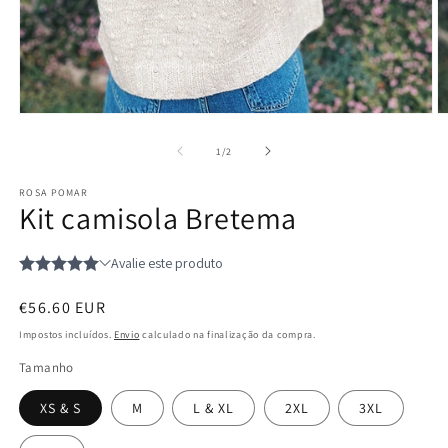
Abrir
Ab
conteúdo
c
multimédia
m
de
1
/
2
1
2
em
e
ROSA POMAR
modal
m
Kit camisola Bretema
Preço
€56.60 EUR
normal
Impostos incluídos.
Envio
calculado na finalização da compra.
Tamanho
XS & S
M
L & XL
2XL
3XL