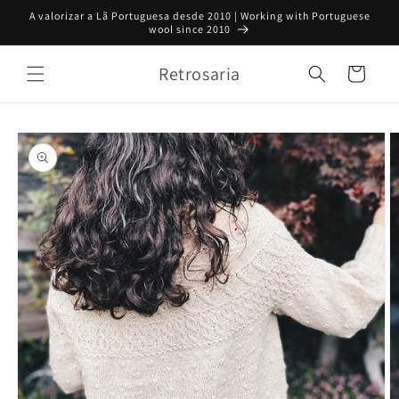
Saltar
A valorizar a Lã Portuguesa desde 2010 | Working with Portuguese
para o
wool since 2010
conteúdo
Retrosaria
Carrinho
Saltar para
a
informação
do produto