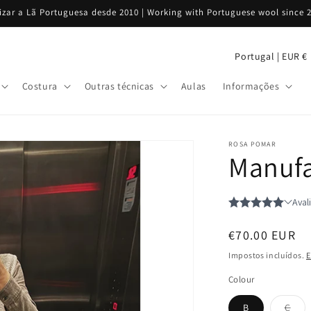
rizar a Lã Portuguesa desde 2010 | Working with Portuguese wool since 
P
Portugal | EUR €
a
Costura
Outras técnicas
Aulas
Informações
í
s
/
ROSA POMAR
Manufa
r
e
g
i
Preço
€70.00 EUR
ã
normal
Impostos incluídos.
E
o
Colour
Vari
B
C