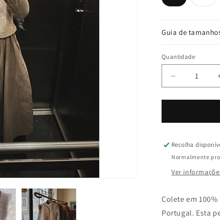
esg
ou
indi
Guia de tamanho
Quantidade
Quantidade
Diminuir
a
quantidade
de
Manufactur
colete
Pelica
Recolha disponí
Normalmente pro
Ver informaçõe
Colete em 100% 
Portugal. Esta 