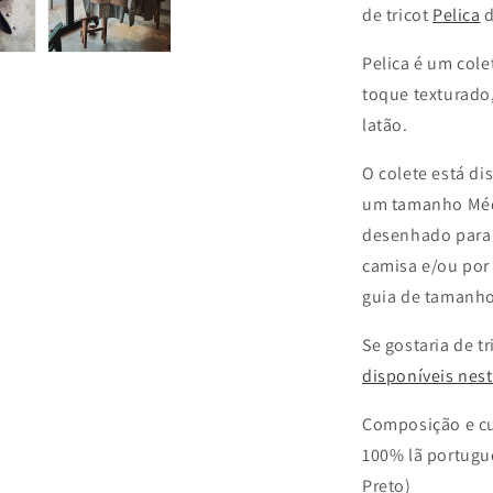
de tricot
Pelica
d
Pelica é um cole
toque texturado
latão.
O colete está d
um tamanho Méd
desenhado para 
camisa e/ou por 
guia de tamanhos
Se gostaria de tr
disponíveis nest
Composição e c
100% lã portugu
Preto)