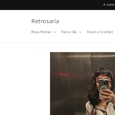
Saltar
A valo
para o
conteúdo
Retrosaria
Rosa Pomar
Fios e lãs
Tricot e Crochet
Saltar para
a
informação
do produto