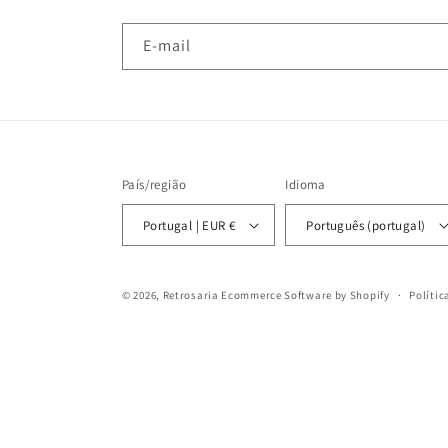
E-mail
País/região
Idioma
Portugal | EUR €
Português (portugal)
© 2026,
Retrosaria
Ecommerce Software by Shopify
Polític