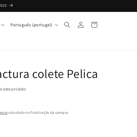
2010
Iniciar
I
Carrinho
Português (portugal)
sessão
d
i
o
m
ctura colete Pelica
a
nvio
calculado na finalização da compra.
ante