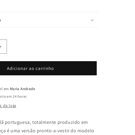
otada
sponível
s
Aumentar
a
quantidade
de
Adicionar ao carrinho
a
Manufactura
colete
Pelica
vel em
Maria Andrade
nto em 24 horas
s da loja
lã portuguesa, totalmente produzido em
peça é uma versão pronto-a-vestir do modelo