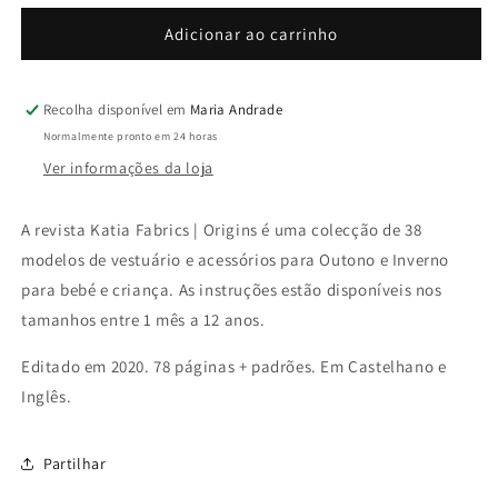
quantidade
quantidade
de
de
Adicionar ao carrinho
Revista
Revista
Katia
Katia
Fabrics
Fabrics
Recolha disponível em
Maria Andrade
|
|
Normalmente pronto em 24 horas
Origins
Origins
Ver informações da loja
A revista Katia Fabrics | Origins é uma colecção de 38
modelos de vestuário e acessórios para Outono e Inverno
para bebé e criança. As instruções estão disponíveis nos
tamanhos entre 1 mês a 12 anos.
Editado em 2020. 78 páginas + padrões. Em Castelhano e
Inglês.
Partilhar