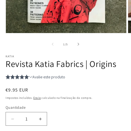
Abrir
Ab
conteúdo
c
multimédia
m
de
1
/
5
1
2
em
e
KATIA
modal
m
Revista Katia Fabrics | Origins
Preço
€9.95 EUR
normal
Impostos incluídos.
Envio
calculado na finalização da compra.
Quantidade
Quantidade
Diminuir
Aumentar
a
a