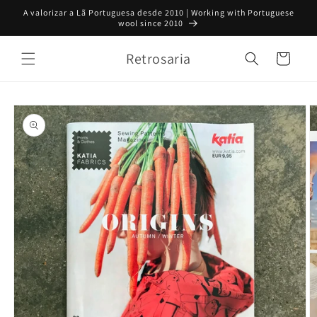
Saltar
A valorizar a Lã Portuguesa desde 2010 | Working with Portuguese
para o
wool since 2010
conteúdo
Retrosaria
Carrinho
Saltar para
a
informação
do produto